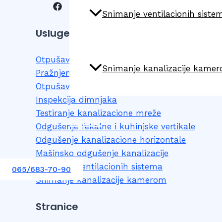
Snimanje ventilacionih siste
Usluge
Otpušavanje WC šolje
Snimanje kanalizacije kame
Pražnjenje septičkih jama i separatora
Otpušavanje sudopere, slivnika i odvoda
Inspekcija dimnjaka
Testiranje kanalizacione mreže
Kontakt
Odgušenje fekalne i kuhinjske vertikale
Odgušenje kanalizacione horizontale
Mašinsko odgušenje kanalizacije
Snimanje ventilacionih sistema
065/683-70-90
Snimanje kanalizacije kamerom
Stranice