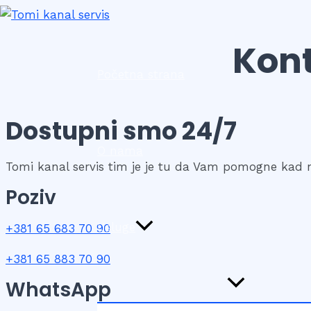
Pređi
Uključi/isključi
izbornik
na
Kon
sadržaj
Početna strana
Dostupni smo 24/7
O nama
Tomi kanal servis tim je je tu da Vam pomogne kad n
Poziv
Usluge
+381 65 683 70 90
+381 65 883 70 90
WhatsApp