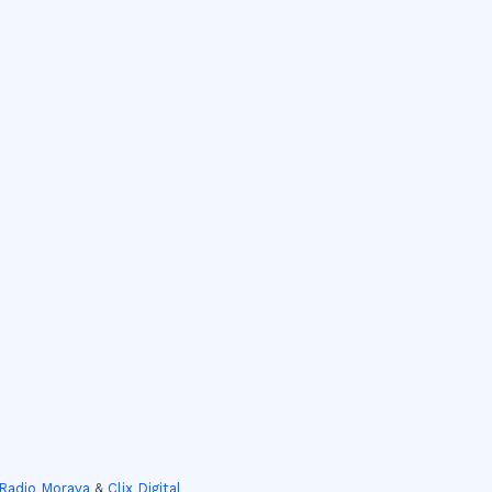
Radio Morava
&
Clix Digital