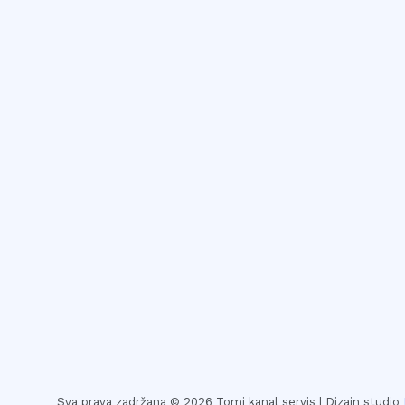
Sva prava zadržana © 2026 Tomi kanal servis | Dizajn studio