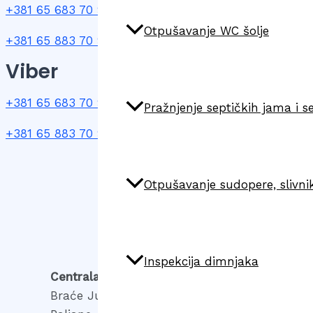
+381 65 683 70 90
Otpušavanje WC šolje
+381 65 883 70 90
Viber
+381 65 683 70 90
Pražnjenje septičkih jama i s
+381 65 883 70 90
Otpušavanje sudopere, slivni
Inspekcija dimnjaka
Centrala
Braće Jugovića 29