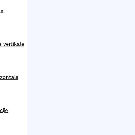
že
 vertikale
izontale
cije