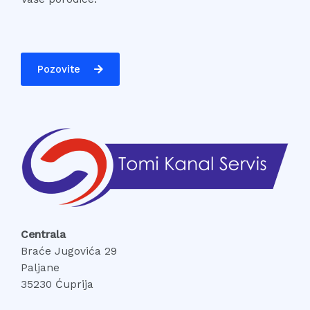
Pozovite
Centrala
Braće Jugovića 29
Paljane
35230 Ćuprija