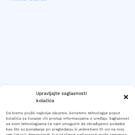
Upravljajte saglasnosti
kolačića
Da bismo pružili najbolje iskustvo, koristimo tehnologije poput
kolačića za čuvanje i/ili pristup informacijama o uređaju. Saglasnost
sa ovim tehnologijama će nam omogućiti da obrađujemo podatke
kao što su ponašanje pri pregledanju ili jedinstveni ID-ovi na ovoj
veb lokaciji. Nepristanak ili povlačenje saglasnosti može negativno