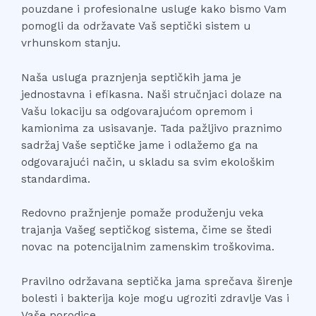
pouzdane i profesionalne usluge kako bismo Vam
pomogli da održavate Vaš septički sistem u
vrhunskom stanju.
Naša usluga praznjenja septičkih jama je
jednostavna i efikasna. Naši stručnjaci dolaze na
Vašu lokaciju sa odgovarajućom opremom i
kamionima za usisavanje. Tada pažljivo praznimo
sadržaj Vaše septičke jame i odlažemo ga na
odgovarajući način, u skladu sa svim ekološkim
standardima.
Redovno pražnjenje pomaže produženju veka
trajanja Vašeg septičkog sistema, čime se štedi
novac na potencijalnim zamenskim troškovima.
Pravilno održavana septička jama sprečava širenje
bolesti i bakterija koje mogu ugroziti zdravlje Vas i
Vaše porodice.