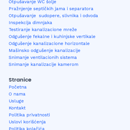
Otpušavanje WC šolje
Pražnjenje septičkih jama i separatora
Otpušavanje sudopere, slivnika i odvoda
Inspekcija dimnjaka
Testiranje kanalizacione mreže
Odgušenje fekalne i kuhinjske vertikale
Odgušenje kanalizacione horizontale
Mašinsko odgušenje kanalizacije
Snimanje ventilacionih sistema
Snimanje kanalizacije kamerom
Stranice
Početna
O nama
Usluge
Kontakt
Politika privatnosti
Uslovi korišćenja
Politika kolačića