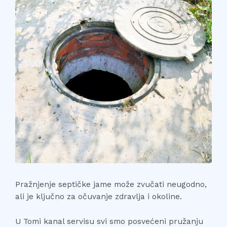
Pražnjenje septičke jame može zvučati neugodno,
ali je ključno za očuvanje zdravlja i okoline.
U Tomi kanal servisu svi smo posvećeni pružanju